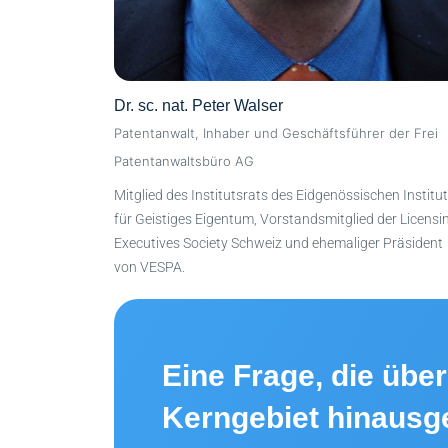
Dr. sc. nat. Peter Walser
Patentanwalt, Inhaber und Geschäftsführer der Frei
Patentanwaltsbüro AG
Mitglied des Institutsrats des Eidgenössischen Institu
für Geistiges Eigentum, Vorstandsmitglied der Licensi
Executives Society Schweiz und ehemaliger Präsident
von VESPA.
Eine Frage, die übe
Kerngebiet hinausg