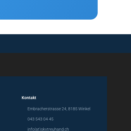
Kontakt
Embracherstrasse 24, 8185 Winkel
043 543 04 45
info(at)skytreuhand.ch