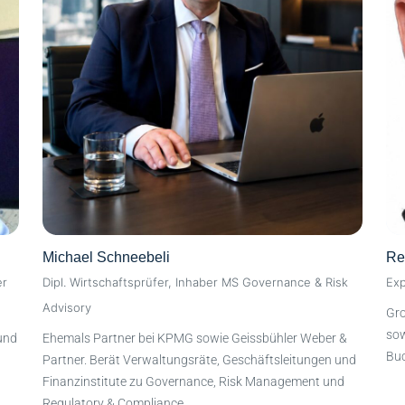
Michael Schneebeli
Re
er
Dipl. Wirtschaftsprüfer, Inhaber MS Governance & Risk
Exp
Advisory
Gro
sow
und
Ehemals Partner bei KPMG sowie Geissbühler Weber &
Bu
Partner. Berät Verwaltungsräte, Geschäftsleitungen und
Finanzinstitute zu Governance, Risk Management und
Regulatory & Compliance.