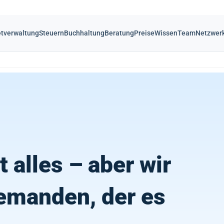
tverwaltung
Steuern
Buchhaltung
Beratung
Preise
Wissen
Team
Netzwer
 alles – aber wir
emanden, der es